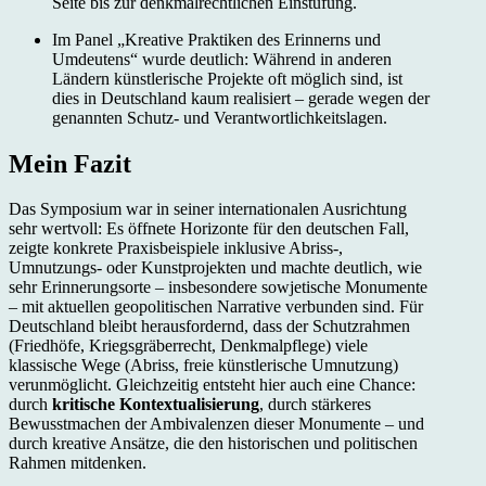
Seite bis zur denkmalrechtlichen Einstufung.
Im Panel „Kreative Praktiken des Erinnerns und
Umdeutens“ wurde deutlich: Während in anderen
Ländern künstlerische Projekte oft möglich sind, ist
dies in Deutschland kaum realisiert – gerade wegen der
genannten Schutz- und Verantwortlichkeitslagen.
Mein Fazit
Das Symposium war in seiner internationalen Ausrichtung
sehr wertvoll: Es öffnete Horizonte für den deutschen Fall,
zeigte konkrete Praxisbeispiele inklusive Abriss-,
Umnutzungs- oder Kunstprojekten und machte deutlich, wie
sehr Erinnerungsorte – insbesondere sowjetische Monumente
– mit aktuellen geopolitischen Narrative verbunden sind. Für
Deutschland bleibt herausfordernd, dass der Schutz­rahmen
(Friedhöfe, Kriegsgräberrecht, Denkmalpflege) viele
klassische Wege (Abriss, freie künstlerische Umnutzung)
verunmöglicht. Gleichzeitig entsteht hier auch eine Chance:
durch
kritische Kontextualisierung
, durch stärkeres
Bewusstmachen der Ambivalenzen dieser Monumente – und
durch kreative Ansätze, die den historischen und politischen
Rahmen mitdenken.