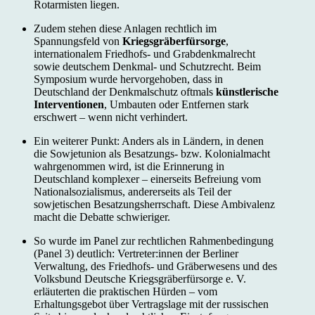
Rotarmisten liegen.
Zudem stehen diese Anlagen rechtlich im
Spannungsfeld von
Kriegsgräberfürsorge
,
internationalem Friedhofs- und Grabdenkmalrecht
sowie deutschem Denkmal- und Schutzrecht. Beim
Symposium wurde hervorgehoben, dass in
Deutschland der Denkmalschutz oftmals
künstlerische
Interventionen
, Umbauten oder Entfernen stark
erschwert – wenn nicht verhindert.
Ein weiterer Punkt: Anders als in Ländern, in denen
die Sowjetunion als Besatzungs- bzw. Kolonialmacht
wahrgenommen wird, ist die Erinnerung in
Deutschland komplexer – einerseits Befreiung vom
Nationalsozialismus, andererseits als Teil der
sowjetischen Besatzungsherrschaft. Diese Ambivalenz
macht die Debatte schwieriger.
So wurde im Panel zur rechtlichen Rahmenbedingung
(Panel 3) deutlich: Vertreter:innen der Berliner
Verwaltung, des Friedhofs- und Gräberwesens und des
Volksbund Deutsche Kriegsgräberfürsorge e. V.
erläuterten die praktischen Hürden – vom
Erhaltungsgebot über Vertragslage mit der russischen