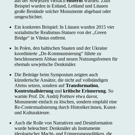
aus der Sowjetzeit vielfach
entfernt
wurden. Zum
Beispiel wurden in Estland, Lettland und Litauen
große Bestände solcher Monumente abgebaut oder
umgeschichtet.
Ein konkretes Beispiel: In Litauen wurden 2015 vier
sozialistische Realismus-Statuen von der „Green
Bridge“ in Vilnius entfernt.
In Polen, den baltischen Staaten und der Ukraine
koordinierte „De-Kommunisierung“ führte zu
beschlossenem Abbau und neuen Nutzungsformen für
ehemals sowjetische Denkmäler.
Die Beiträge beim Symposium zeigten auch
künstlerische Ansätze, die nicht auf vollständigen
Abriss setzen, sondern auf
Transformation
,
Kontextualisierung
und
kritische Erinnerung
. So
warnte Prof. Dr. Andrij Portnov etwa davor,
Monumente einfach zu löschen, sondern empfahl eine
Re-Contextualisierung durch Historiker:innen, Kunst-
und Kulturakteure.
Auch die Rolle von Narrativen und Desinformation
wurde beleuchtet: Denk­mäler als Instrumente
ideologischer Macht- und Erinnerungspolitiken, die