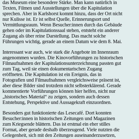
das Museum eine besondere Stärke. Man kann natürlich in
Texten, Filmen und Ausstellungen über die Kapitulation
sprechen. Aber in Karlshorst kommt hinzu, dass der Ort nicht
nur Kulisse ist. Er ist selbst Quelle, Erinnerungsort und
Vermittlungsraum. Wenn Besucher:innen durch das Gebäude
gehen oder im Kapitulationssaal stehen, entsteht ein anderer
Zugang als über reine Darstellung. Das macht solche
Führungen wichtig, gerade an einem Datum wie dem 8. Mai.
Interessant war auch, wie stark die Angebote im Innenraum
angenommen wurden. Die Kinovorführungen zu historischen
Filmaufnahmen der Kapitulationsunterzeichnung passten gut
zum Tag, weil sie einen dokumentarischen Zugang
eröffneten. Die Kapitulation ist ein Ereignis, das in
Fotografien und Filmaufnahmen vergleichsweise präsent ist,
aber diese Bilder sind trotzdem nicht selbsterklärend. Gerade
kommentierte Vorführungen können hier helfen, nicht nur
„historisches Material“ zu zeigen, sondern auch dessen
Entstehung, Perspektive und Aussagekraft einzuordnen.
Besonders gut funktionierte das Lesecafé. Dort konnten
Besucher:innen in historischen Zeitungen und Magazinen
zum Kriegsende blättern. Das ist erstmal ein eher stilles
Format, aber gerade deshalb überzeugend. Viele nutzten die
Gelegenheit, sich mit den Zeitungen auseinanderzusetzen,