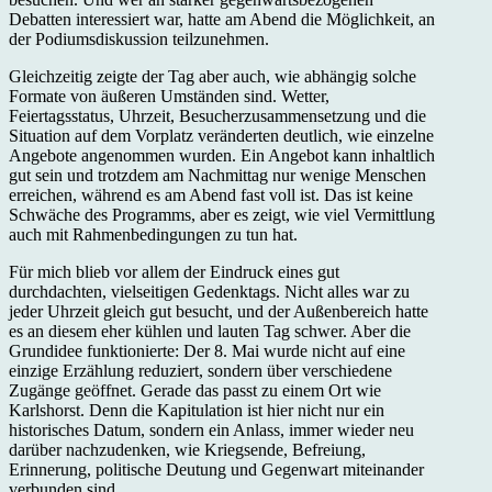
Debatten interessiert war, hatte am Abend die Möglichkeit, an
der Podiumsdiskussion teilzunehmen.
Gleichzeitig zeigte der Tag aber auch, wie abhängig solche
Formate von äußeren Umständen sind. Wetter,
Feiertagsstatus, Uhrzeit, Besucherzusammensetzung und die
Situation auf dem Vorplatz veränderten deutlich, wie einzelne
Angebote angenommen wurden. Ein Angebot kann inhaltlich
gut sein und trotzdem am Nachmittag nur wenige Menschen
erreichen, während es am Abend fast voll ist. Das ist keine
Schwäche des Programms, aber es zeigt, wie viel Vermittlung
auch mit Rahmenbedingungen zu tun hat.
Für mich blieb vor allem der Eindruck eines gut
durchdachten, vielseitigen Gedenktags. Nicht alles war zu
jeder Uhrzeit gleich gut besucht, und der Außenbereich hatte
es an diesem eher kühlen und lauten Tag schwer. Aber die
Grundidee funktionierte: Der 8. Mai wurde nicht auf eine
einzige Erzählung reduziert, sondern über verschiedene
Zugänge geöffnet. Gerade das passt zu einem Ort wie
Karlshorst. Denn die Kapitulation ist hier nicht nur ein
historisches Datum, sondern ein Anlass, immer wieder neu
darüber nachzudenken, wie Kriegsende, Befreiung,
Erinnerung, politische Deutung und Gegenwart miteinander
verbunden sind.