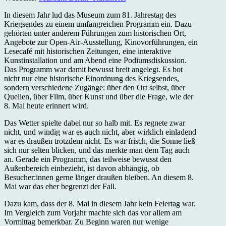
In diesem Jahr lud das Museum zum 81. Jahrestag des
Kriegsendes zu einem umfangreichen Programm ein. Dazu
gehörten unter anderem Führungen zum historischen Ort,
Angebote zur Open-Air-Ausstellung, Kinovorführungen, ein
Lesecafé mit historischen Zeitungen, eine interaktive
Kunstinstallation und am Abend eine Podiumsdiskussion.
Das Programm war damit bewusst breit angelegt. Es bot
nicht nur eine historische Einordnung des Kriegsendes,
sondern verschiedene Zugänge: über den Ort selbst, über
Quellen, über Film, über Kunst und über die Frage, wie der
8. Mai heute erinnert wird.
Das Wetter spielte dabei nur so halb mit. Es regnete zwar
nicht, und windig war es auch nicht, aber wirklich einladend
war es draußen trotzdem nicht. Es war frisch, die Sonne ließ
sich nur selten blicken, und das merkte man dem Tag auch
an. Gerade ein Programm, das teilweise bewusst den
Außenbereich einbezieht, ist davon abhängig, ob
Besucher:innen gerne länger draußen bleiben. An diesem 8.
Mai war das eher begrenzt der Fall.
Dazu kam, dass der 8. Mai in diesem Jahr kein Feiertag war.
Im Vergleich zum Vorjahr machte sich das vor allem am
Vormittag bemerkbar. Zu Beginn waren nur wenige