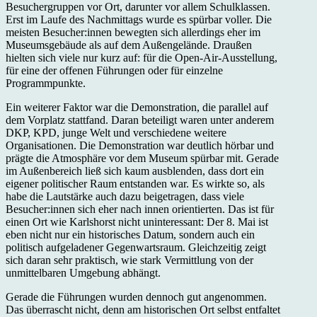
Besuchergruppen vor Ort, darunter vor allem Schulklassen.
Erst im Laufe des Nachmittags wurde es spürbar voller. Die
meisten Besucher:innen bewegten sich allerdings eher im
Museumsgebäude als auf dem Außengelände. Draußen
hielten sich viele nur kurz auf: für die Open-Air-Ausstellung,
für eine der offenen Führungen oder für einzelne
Programmpunkte.
Ein weiterer Faktor war die Demonstration, die parallel auf
dem Vorplatz stattfand. Daran beteiligt waren unter anderem
DKP, KPD, junge Welt und verschiedene weitere
Organisationen. Die Demonstration war deutlich hörbar und
prägte die Atmosphäre vor dem Museum spürbar mit. Gerade
im Außenbereich ließ sich kaum ausblenden, dass dort ein
eigener politischer Raum entstanden war. Es wirkte so, als
habe die Lautstärke auch dazu beigetragen, dass viele
Besucher:innen sich eher nach innen orientierten. Das ist für
einen Ort wie Karlshorst nicht uninteressant: Der 8. Mai ist
eben nicht nur ein historisches Datum, sondern auch ein
politisch aufgeladener Gegenwartsraum. Gleichzeitig zeigt
sich daran sehr praktisch, wie stark Vermittlung von der
unmittelbaren Umgebung abhängt.
Gerade die Führungen wurden dennoch gut angenommen.
Das überrascht nicht, denn am historischen Ort selbst entfaltet