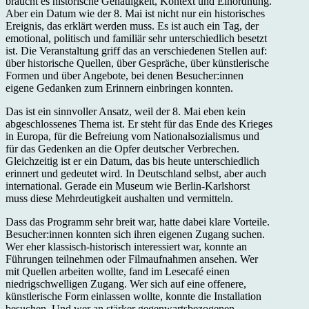
braucht es historische Genauigkeit, Kontext und Einordnung.
Aber ein Datum wie der 8. Mai ist nicht nur ein historisches
Ereignis, das erklärt werden muss. Es ist auch ein Tag, der
emotional, politisch und familiär sehr unterschiedlich besetzt
ist. Die Veranstaltung griff das an verschiedenen Stellen auf:
über historische Quellen, über Gespräche, über künstlerische
Formen und über Angebote, bei denen Besucher:innen
eigene Gedanken zum Erinnern einbringen konnten.
Das ist ein sinnvoller Ansatz, weil der 8. Mai eben kein
abgeschlossenes Thema ist. Er steht für das Ende des Krieges
in Europa, für die Befreiung vom Nationalsozialismus und
für das Gedenken an die Opfer deutscher Verbrechen.
Gleichzeitig ist er ein Datum, das bis heute unterschiedlich
erinnert und gedeutet wird. In Deutschland selbst, aber auch
international. Gerade ein Museum wie Berlin-Karlshorst
muss diese Mehrdeutigkeit aushalten und vermitteln.
Dass das Programm sehr breit war, hatte dabei klare Vorteile.
Besucher:innen konnten sich ihren eigenen Zugang suchen.
Wer eher klassisch-historisch interessiert war, konnte an
Führungen teilnehmen oder Filmaufnahmen ansehen. Wer
mit Quellen arbeiten wollte, fand im Lesecafé einen
niedrigschwelligen Zugang. Wer sich auf eine offenere,
künstlerische Form einlassen wollte, konnte die Installation
besuchen. Und wer an stärker gegenwartsbezogenen